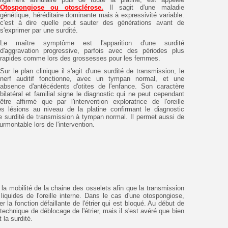
Otospongiose ou otosclérose.
Il sagit d'une maladie
génétique, héréditaire dominante mais à expressivité variable.
c'est à dire quelle peut sauter des générations avant de
s'exprimer par une surdité.
Le maître symptôme est l'apparition d'une surdité
d'aggravation progressive, parfois avec des périodes plus
rapides comme lors des grossesses pour les femmes.
Sur le plan clinique il s'agit d'une surdité de transmission, le
nerf auditif fonctionne, avec un tympan normal, et une
absence d'antécédents d'otites de l'enfance. Son caractère
bilatéral et familial signe le diagnostic qui ne peut cependant
être affirmé que par l'intervention exploratrice de l'oreille
 lésions au niveau de la platine confirmant le diagnostic
de surdité de transmission à tympan normal. Il permet aussi de
urmontable lors de l'intervention.
ir la mobilité de la chaine des osselets afin que la transmission
quides de l'oreille interne. Dans le cas d'une otospongiose,
er la fonction défaillante de l'étrier qui est bloqué. Au début de
 technique de déblocage de l'étrier, mais il s'est avéré que bien
 la surdité.