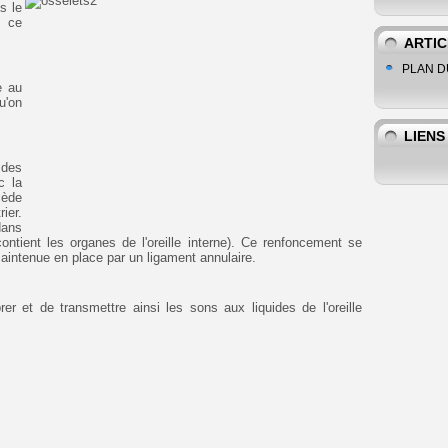
s le
e ce
ARTIC
PLAN D
e au
u'on
LIENS
 des
c la
sède
ier.
dans
ntient les organes de l'oreille interne). Ce renfoncement se
aintenue en place par un ligament annulaire.
er et de transmettre ainsi les sons aux liquides de l'oreille