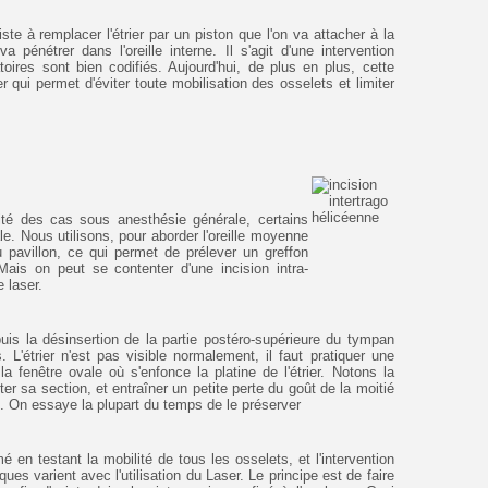
te à remplacer l'étrier par un piston que l'on va attacher à la
 pénétrer dans l'oreille interne. Il s'agit d'une intervention
ires sont bien codifiés. Aujourd'hui, de plus en plus, cette
er qui permet d'éviter toute mobilisation des osselets et limiter
rité des cas sous anesthésie générale, certains
le. Nous utilisons, pour aborder l'oreille moyenne
du pavillon, ce qui permet de prélever un greffon
ais on peut se contenter d'une incision intra-
e laser.
is la désinsertion de la partie postéro-supérieure du tympan
 L'étrier n'est pas visible normalement, il faut pratiquer une
a fenêtre ovale où s'enfonce la platine de l'étrier. Notons la
ter sa section, et entraîner un petite perte du goût de la moitié
 On essaye la plupart du temps de le préserver
 en testant la mobilité de tous les osselets, et l'intervention
ues varient avec l'utilisation du Laser. Le principe est de faire