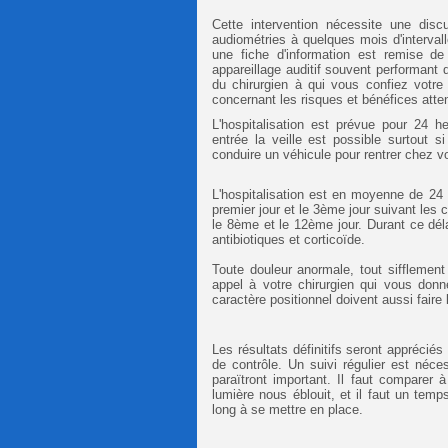
Cette intervention nécessite une disc
audiométries à quelques mois d'interval
une fiche d'information est remise de
appareillage auditif souvent performant d
du chirurgien à qui vous confiez votre 
concernant les risques et bénéfices atte
L'hospitalisation est prévue pour 24 h
entrée la veille est possible surtout 
conduire un véhicule pour rentrer chez v
L'hospitalisation est en moyenne de 24
premier jour et le 3ème jour suivant les
le 8ème et le 12ème jour. Durant ce déla
antibiotiques et corticoïde.
Toute douleur anormale, tout sifflement d
appel à votre chirurgien qui vous don
caractère positionnel doivent aussi faire l
Les résultats définitifs seront appréciés
de contrôle. Un suivi régulier est néces
paraïtront important. Il faut comparer 
lumière nous éblouit, et il faut un temp
long à se mettre en place.