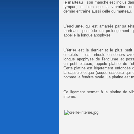
le marteau
: son manche est inclus dan
tympan, si bien que la vibration d
dernier entraîne aussi celle du marteau.
L'enclume,
qui est amarrée par sa têt
marteau possède un prolongement q
appelle la longue apophyse.
L'étrier
est le dernier et le plus petit
osselets. Il est articulé en dehors ave
longue apophyse de l'enclume et pos
un petit plateau, appelé platine de l'étr
Cette platine est légèrement enfoncée 
la capsule otique (coque osseuse qui co
nomme la fenêtre ovale. La platine est m
Ce ligament permet à la platine de vibr
interne.