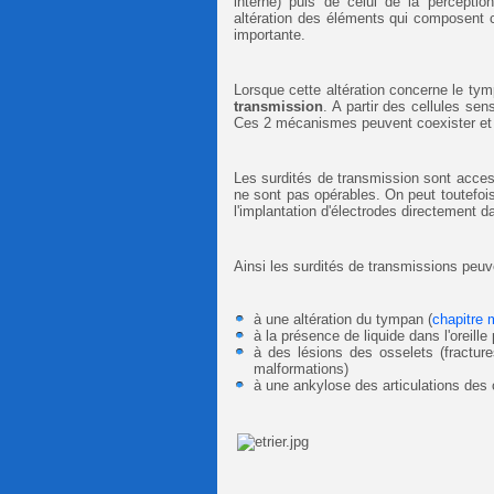
interne) puis de celui de la perception
altération des éléments qui composent c
importante.
Lorsque cette altération concerne le ty
transmission
. A partir des cellules sens
Ces 2 mécanismes peuvent coexister et
Les surdités de transmission sont access
ne sont pas opérables. On peut toutefois
l'implantation d'électrodes directement dan
Ainsi les surdités de transmissions peuv
à une altération du tympan (
chapitre 
à la présence de liquide dans l'oreille 
à des lésions des osselets (fractur
malformations)
à une ankylose des articulations des 