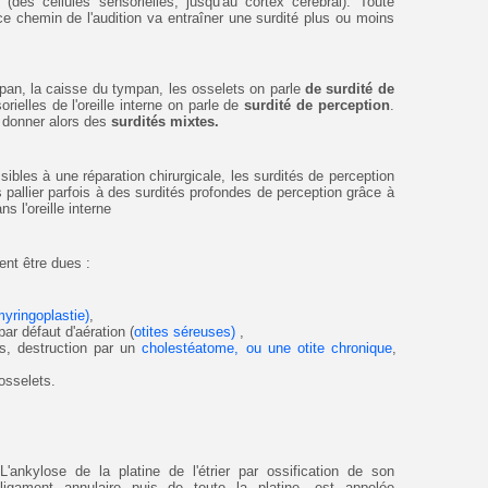
 (des cellules sensorielles, jusqu'au cortex cérébral). Toute
e chemin de l'audition va entraîner une surdité plus ou moins
mpan, la caisse du tympan, les osselets on parle
de surdité de
orielles de l'oreille interne on parle de
surdité de perception
.
 donner alors des
surdités mixtes.
ibles à une réparation chirurgicale, les surdités de perception
 pallier parfois à des surdités profondes de perception grâce à
s l'oreille interne
ent être dues :
myringoplastie)
,
par défaut d'aération (
otites séreuses)
,
es, destruction par un
cholestéatome, ou une otite chronique
,
osselets.
L'ankylose de la platine de l'étrier par ossification de son
ligament annulaire puis de toute la platine, est appelée