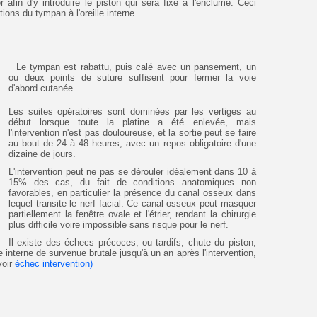
er afin d'y introduire le piston qui sera fixé à l'enclume. Ceci
ions du tympan à l'oreille interne.
Le tympan est rabattu, puis calé avec un pansement, un
ou deux points de suture suffisent pour fermer la voie
d'abord cutanée.
Les suites opératoires sont dominées par les vertiges au
début lorsque toute la platine a été enlevée, mais
l'intervention n'est pas douloureuse, et la sortie peut se faire
au bout de 24 à 48 heures, avec un repos obligatoire d'une
dizaine de jours.
L'intervention peut ne pas se dérouler idéalement dans 10 à
15% des cas, du fait de conditions anatomiques non
favorables, en particulier la présence du canal osseux dans
lequel transite le nerf facial. Ce canal osseux peut masquer
partiellement la fenêtre ovale et l'étrier, rendant la chirurgie
plus difficile voire impossible sans risque pour le nerf.
Il existe des échecs précoces, ou tardifs, chute du piston,
e interne de survenue brutale jusqu'à un an après l'intervention,
voir
échec intervention)