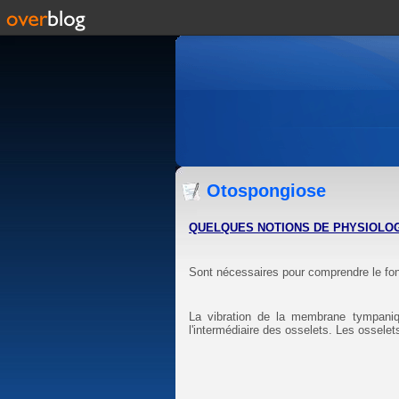
Otospongiose
QUELQUES NOTIONS DE PHYSIOLOGI
Sont nécessaires pour comprendre le fon
La vibration de la membrane tympanique
l'intermédiaire des osselets. Les osselet