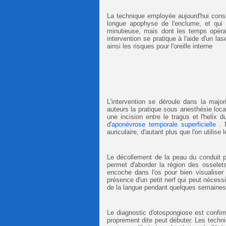
La technique employée aujourd'hui consis
longue apophyse de l'enclume, et qui va
minutieuse, mais dont les temps opérato
intervention se pratique à l'aide d'un las
ainsi les risques pour l'oreille interne
L'intervention se déroule dans la majo
auteurs la pratique sous anesthésie loca
une incision entre le tragus et l'helix 
d'
aponévrose temporale superficielle
. M
auriculaire, d'autant plus que l'on utilise l
Le décollement de la peau du conduit pu
permet d'aborder la région des osselets.
encoche dans l'os pour bien visualiser l
présence d'un petit nerf qui peut nécessi
de la langue pendant quelques semaines.
Le diagnostic d'otospongiose est confirmé
proprement dite peut débuter. Les techniq