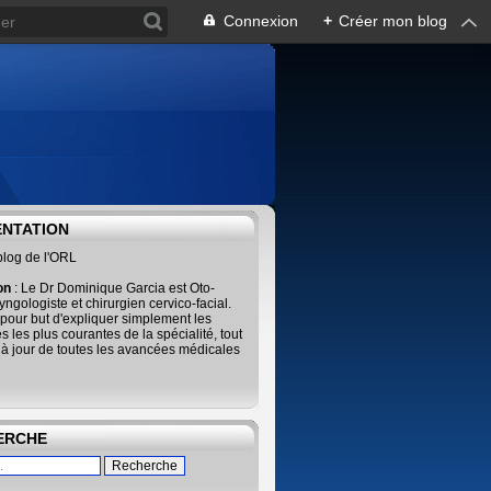
Connexion
+
Créer mon blog
ENTATION
blog de l'ORL
ion
: Le Dr Dominique Garcia est Oto-
ngologiste et chirurgien cervico-facial.
pour but d'expliquer simplement les
s les plus courantes de la spécialité, tout
 à jour de toutes les avancées médicales
ERCHE