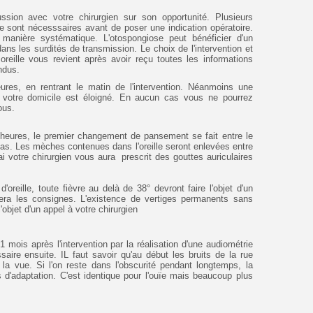
ussion avec votre chirurgien sur son opportunité. Plusieurs
le sont nécesssaires avant de poser une indication opératoire.
 manière systématique. L'otospongiose peut bénéficier d'un
ans les surdités de transmission. Le choix de l'intervention et
oreille vous revient après avoir reçu toutes les informations
ndus.
eures, en rentrant le matin de l'intervention. Néanmoins une
si votre domicile est éloigné. En aucun cas vous ne pourrez
ous.
 heures, le premier changement de pansement se fait entre le
 cas. Les mèches contenues dans l'oreille seront enlevées entre
i votre chirurgien vous aura prescrit des gouttes auriculaires
'oreille, toute fièvre au delà de 38° devront faire l'objet d'un
nera les consignes. L'existence de vertiges permanents sans
'objet d'un appel à votre chirurgien
 1 mois après l'intervention par la réalisation d'une audiométrie
saire ensuite. IL faut savoir qu'au début les bruits de la rue
à la vue. Si l'on reste dans l'obscurité pendant longtemps, la
s d'adaptation. C'est identique pour l'ouïe mais beaucoup plus