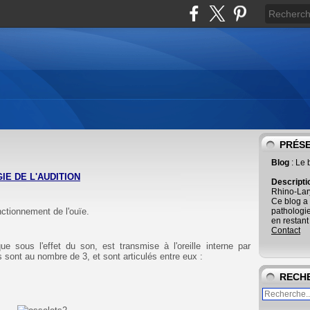
PRÉS
Blog
: Le 
E DE L'AUDITION
Descript
Rhino-Lary
Ce blog a 
ctionnement de l'ouïe.
pathologie
en restant
Contact
 sous l'effet du son, est transmise à l'oreille interne par
s sont au nombre de 3, et sont articulés entre eux :
RECH