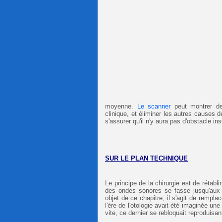
moyenne.
Le scanner
peut montrer des
clinique, et éliminer les autres causes 
s'assurer qu'il n'y aura pas d'obstacle ins
SUR LE PLAN TECHNIQUE
Le principe de la chirurgie est de rétabl
des ondes sonores se fasse jusqu'aux li
objet de ce chapitre, il s'agit de remplac
l'ère de l'otologie avait été imaginée une
vite, ce dernier se rebloquait reproduisant